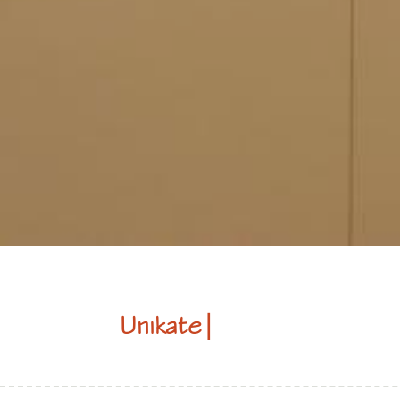
Unikate
|