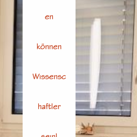
en
können
Wissensc
haftler
sein!