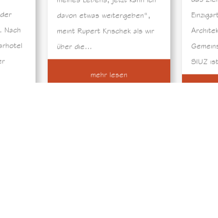
 der
Einzigar
davon etwas weitergeben“,
Z. Nach
Archite
meint Rupert Krischek als wir
arhotel
Gemeins
über die...
er
SIUZ ist
mehr lesen