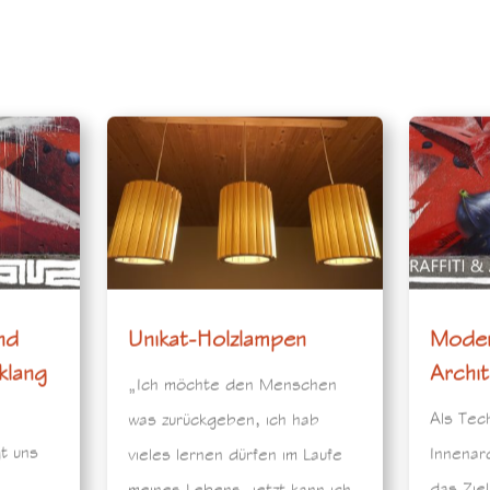
nd
Unikat-Holzlampen
Moder
klang
Archit
„Ich möchte den Menschen
Als Tec
was zurückgeben, ich hab
gt uns
Innenar
vieles lernen dürfen im Laufe
das Zie
meines Lebens, jetzt kann ich