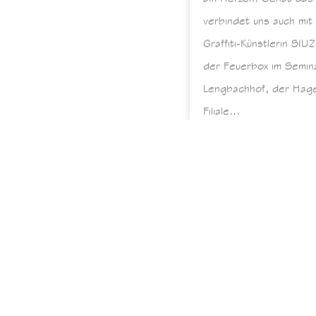
verbindet uns auch mit
Graffiti-Künstlerin SIU
der Feuerbox im Semin
Lengbachhof, der Hag
Filiale...
mehr lesen